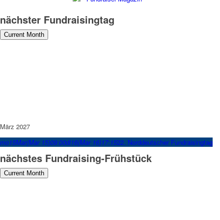
nächster Fundraisingtag
Current Month
März 2027
mo
15
Mar
(Mar 15)
09:00
di
16
(Mar 16)
17:15
22. Norddeutscher Fundraisingtag
nächstes Fundraising-Frühstück
Current Month