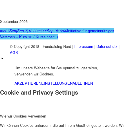
September 2026
mo
07
Sep
(Sep 7)
13:00
mi
09
(Sep 9)
16:00
Initiative für gemeinnütziges
Vererben – Kurs 13 / Kurseinheit 3
© Copyright 2018 - Fundraising Nord |
Impressum
|
Datenschutz
|
AGB
Um unsere Webseite für Sie optimal zu gestalten,
verwenden wir Cookies.
AKZEPTIEREN
EINSTELLUNGEN
ABLEHNEN
Cookie and Privacy Settings
Wie wir Cookies verwenden
Wir können Cookies anfordern, die auf Ihrem Gerät eingestellt werden. Wir