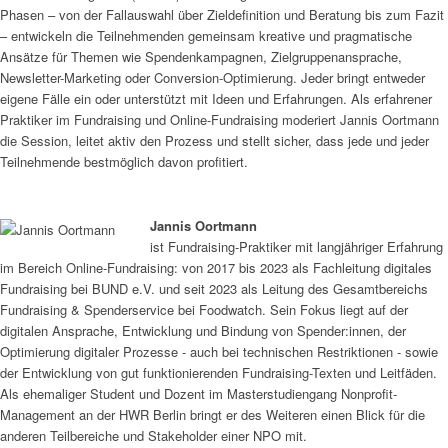
Phasen – von der Fallauswahl über Zieldefinition und Beratung bis zum Fazit
– entwickeln die Teilnehmenden gemeinsam kreative und pragmatische
Ansätze für Themen wie Spendenkampagnen, Zielgruppenansprache,
Newsletter-Marketing oder Conversion-Optimierung. Jeder bringt entweder
eigene Fälle ein oder unterstützt mit Ideen und Erfahrungen. Als erfahrener
Praktiker im Fundraising und Online-Fundraising moderiert Jannis Oortmann
die Session, leitet aktiv den Prozess und stellt sicher, dass jede und jeder
Teilnehmende bestmöglich davon profitiert.
Jannis Oortmann
ist Fundraising-Praktiker mit langjähriger Erfahrung
im Bereich Online-Fundraising: von 2017 bis 2023 als Fachleitung digitales
Fundraising bei BUND e.V. und seit 2023 als Leitung des Gesamtbereichs
Fundraising & Spenderservice bei Foodwatch. Sein Fokus liegt auf der
digitalen Ansprache, Entwicklung und Bindung von Spender:innen, der
Optimierung digitaler Prozesse - auch bei technischen Restriktionen - sowie
der Entwicklung von gut funktionierenden Fundraising-Texten und Leitfäden.
Als ehemaliger Student und Dozent im Masterstudiengang Nonprofit-
Management an der HWR Berlin bringt er des Weiteren einen Blick für die
anderen Teilbereiche und Stakeholder einer NPO mit.