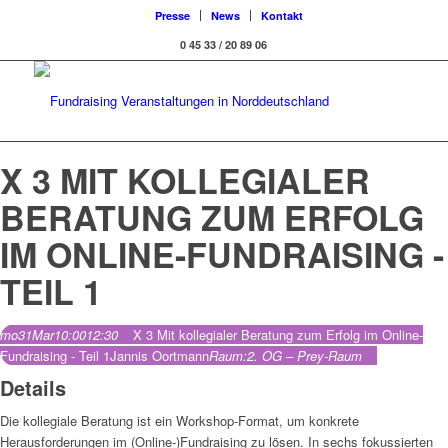
Presse
News
Kontakt
0 45 33 / 20 89 06
X 3 MIT KOLLEGIALER
BERATUNG ZUM ERFOLG
IM ONLINE-FUNDRAISING -
TEIL 1
mo
31
Mar
10:00
12:30
X 3 Mit kollegialer Beratung zum Erfolg im Online-
Fundraising - Teil 1
Jannis Oortmann
Raum:
2. OG – Prey-Raum
Details
Die kollegiale Beratung ist ein Workshop-Format, um konkrete
Herausforderungen im (Online-)Fundraising zu lösen. In sechs fokussierten